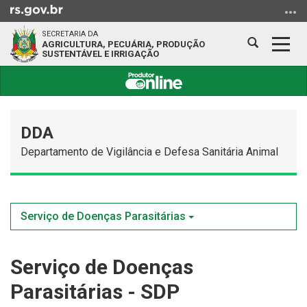
Ir
para
SECRETARIA DA
o
Abrir
Alter
AGRICULTURA, PECUÁRIA, PRODUÇÃO
SUSTENTÁVEL E IRRIGAÇÃO
conteúdo
a
a
Ir
busca
nave
para
Início
o
do
menu
DDA
conteúdo
Ir
Departamento de Vigilância e Defesa Sanitária Animal
para
a
busca
Serviço de Doenças Parasitárias
Serviço de Doenças
Parasitárias - SDP