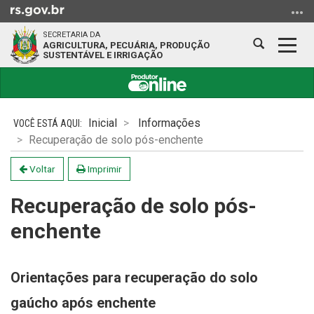
Ir
para
SECRETARIA DA
o
Abrir
Alter
AGRICULTURA, PECUÁRIA, PRODUÇÃO
SUSTENTÁVEL E IRRIGAÇÃO
conteúdo
a
a
Ir
busca
nave
para
Início
o
do
Inicial
Informações
menu
conteúdo
Recuperação de solo pós-enchente
Ir
para
Voltar
Imprimir
a
busca
Recuperação de solo pós-
enchente
Orientações para recuperação do solo
gaúcho após enchente