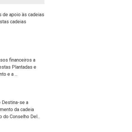
 de apoio às cadeias
estas cadeias
sos financeiros a
restas Plantadas e
o e a ...
e Destina-se a
vimento da cadeia
 do Conselho Del...