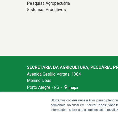
Pesquisa Agropecuária
Sistemas Produtivos
SECRETARIA DA AGRICULTURA, PECUÁRIA, 
Avenida Getúlio Vargas, 1384
Menino Deus
Porto Alegre - RS -
mapa
90150-004
Utilizamos cookies necessários para o pleno f
Telefone:
(51) 3288-6200
adicionais. Ao clicar em "Aceitar Todos", você
Horários de atendimento: das 8h30 às 12h e das
informações sobre quais cookies estamos util