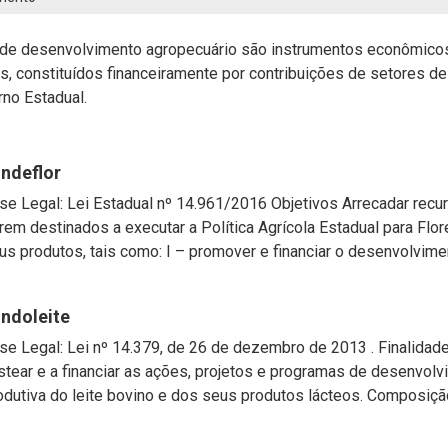
 de desenvolvimento agropecuário são instrumentos econômicos
s, constituídos financeiramente por contribuições de setores d
rno Estadual.
ndeflor
se Legal: Lei Estadual nº 14.961/2016 Objetivos Arrecadar recur
rem destinados a executar a Política Agrícola Estadual para Flo
us produtos, tais como: I – promover e financiar o desenvolviment
ndoleite
se Legal: Lei nº 14.379, de 26 de dezembro de 2013 . Finalidad
stear e a financiar as ações, projetos e programas de desenvol
odutiva do leite bovino e dos seus produtos lácteos. Composição