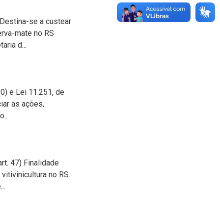
Destina-se a custear
 erva-mate no RS
ria d...
10) e Lei 11.251, de
iar as ações,
...
rt. 47) Finalidade
itivinicultura no RS.
..