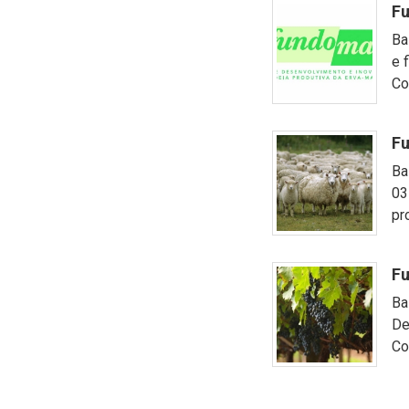
F
Ba
e 
Co
F
Ba
03
pr
Fu
Ba
De
Co