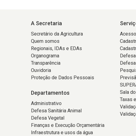
A Secretaria
Serviç
Secretário da Agricultura
Acesso
Quem somos
Cadastr
Regionais, IDAs e EDAs
Cadast
Organograma
Defesa
Transparência
Defesa
Ouvidoria
Pesqui
Proteção de Dados Pessoais
Previs
SUPERA
Sala d
Departamentos
Taxas e
Administrativo
Valida
Defesa Sanitária Animal
Validaç
Defesa Vegetal
Finanças e Execução Orçamentária
Infraestrutura e usos da água