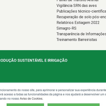
Vigilância SRN das aves
Publicações técnico-científic
Recuperação de solo pós-en
Relatórios Estiagem 2022
Simagro-RS
Transparência de Informaçõe
Treinamento Barreiristas
PRODUÇÃO SUSTENTÁVEL E IRRIGAÇÃO
uncionamento do nosso site, para aprimorar e personalizar sua experiência duran
 terá acesso a todas as funcionalidades da página e nos ajudará a desenvolver um
 13h30 às 18h
izando no nosso
Aviso de Cookies
.