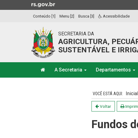
Ir
para
Conteúdo [1]
Menu [2]
Busca [3]
Acessibilidade
o
conteúdo
Ir
SECRETARIA DA
para
AGRICULTURA, PECUÁ
o
SUSTENTÁVEL E IRRI
menu
Ir
Início
para
A Secretaria
Departamentos
do
a
menu
Início
busca
do
Inicia
conteúdo
Voltar
Imprim
Fundos d