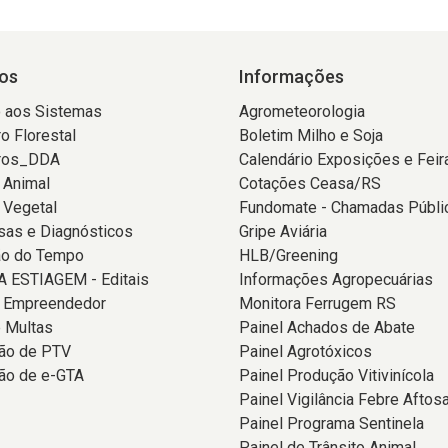
os
Informações
 aos Sistemas
Agrometeorologia
o Florestal
Boletim Milho e Soja
ros_DDA
Calendário Exposições e Feir
 Animal
Cotações Ceasa/RS
 Vegetal
Fundomate - Chamadas Públi
sas e Diagnósticos
Gripe Aviária
ão do Tempo
HLB/Greening
 ESTIAGEM - Editais
Informações Agropecuárias
o Empreendedor
Monitora Ferrugem RS
 Multas
Painel Achados de Abate
ção de PTV
Painel Agrotóxicos
ão de e-GTA
Painel Produção Vitivinícola
Painel Vigilância Febre Aftos
Painel Programa Sentinela
Painel de Trânsito Animal