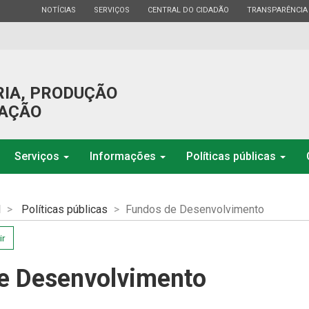
ESTADO
ESTADO
ESTADO
ESTADO
NOTÍCIAS
SERVIÇOS
CENTRAL DO CIDADÃO
TRANSPARÊNCIA
RIA, PRODUÇÃO
GAÇÃO
Serviços
Informações
Políticas públicas
l
Políticas públicas
Fundos de Desenvolvimento
ir
e Desenvolvimento