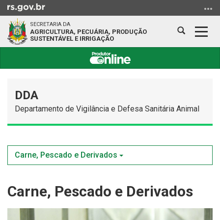
Ir
para
SECRETARIA DA
o
Abrir
Alter
AGRICULTURA, PECUÁRIA, PRODUÇÃO
SUSTENTÁVEL E IRRIGAÇÃO
conteúdo
a
a
Ir
busca
nave
para
Início
o
do
menu
DDA
conteúdo
Ir
Departamento de Vigilância e Defesa Sanitária Animal
para
a
busca
Carne, Pescado e Derivados
Carne, Pescado e Derivados