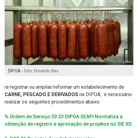
DIPOA -
Foto: Fernando dias
ra registrar ou ampliar/reformar um estabelecimento de
CARNE, PESCADO E DERIVADOS
na
DIPOA
,
é necessário
realizar os seguintes procedimentos abaixo:
Ordem de Serviço 03 23 DIPOA SEAPI Normatiza a
obtenção de registro e aprovação de projetos no SIE RS