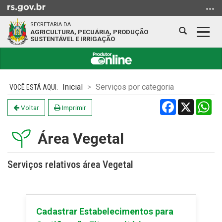
Ir
para
SECRETARIA DA
o
Abrir
Alter
AGRICULTURA, PECUÁRIA, PRODUÇÃO
SUSTENTÁVEL E IRRIGAÇÃO
conteúdo
a
a
Ir
busca
nave
para
Início
o
do
Inicial
Serviços por categoria
menu
conteúdo
Ir
Facebook
X
Wh
Voltar
Imprimir
para
a
Área Vegetal
busca
Serviços relativos área Vegetal
Cadastrar Estabelecimentos para