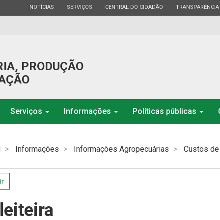
ESTADO
ESTADO
ESTADO
ESTADO
NOTÍCIAS
SERVIÇOS
CENTRAL DO CIDADÃO
TRANSPARÊNCIA
RIA, PRODUÇÃO
GAÇÃO
Serviços
Informações
Políticas públicas
l
Informações
Informações Agropecuárias
Custos de
ir
leiteira