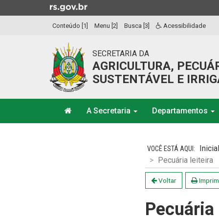
Ir
para
Conteúdo [1]
Menu [2]
Busca [3]
Acessibilidade
o
conteúdo
Ir
SECRETARIA DA
para
AGRICULTURA, PECUÁ
o
SUSTENTÁVEL E IRRI
menu
Ir
Início
para
A Secretaria
Departamentos
do
a
menu
Início
busca
do
Inicia
conteúdo
Pecuária leiteira
Voltar
Imprim
Pecuária 