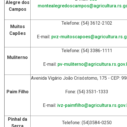
Alegre dos
montealegredoscampos@agricultura.rs.go
Campos
Telefone: (54) 3612-2102
Muitos
Capões
E-mail:
pvz-muitoscapoes@agricultura.rs.g
Telefone: (54) 3386-1111
Muliterno
E-mail:
pv-muliterno@agricultura.rs.gov.
Avenida Vigário João Crisóstomo, 175 - CEP: 9
Paim Filho
Fone: (54) 3531-1333
E-mail:
ivz-paimfilho@agricultura.rs.gov.
Pinhal da
Telefone: (54)3584-0250
Serra