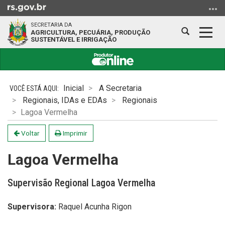
Ir
para
SECRETARIA DA
o
Abrir
Alter
AGRICULTURA, PECUÁRIA, PRODUÇÃO
SUSTENTÁVEL E IRRIGAÇÃO
conteúdo
a
a
Ir
busca
nave
para
Início
o
do
Inicial
A Secretaria
menu
conteúdo
Regionais, IDAs e EDAs
Regionais
Ir
Lagoa Vermelha
para
a
Voltar
Imprimir
busca
Lagoa Vermelha
Supervisão Regional Lagoa Vermelha
Supervisora:
Raquel Acunha Rigon