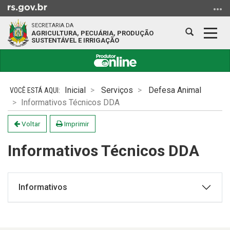
Ir
para
SECRETARIA DA
o
Abrir
Alter
AGRICULTURA, PECUÁRIA, PRODUÇÃO
SUSTENTÁVEL E IRRIGAÇÃO
conteúdo
a
a
Ir
busca
nave
para
Início
o
do
Inicial
Serviços
Defesa Animal
menu
conteúdo
Informativos Técnicos DDA
Ir
para
Voltar
Imprimir
a
busca
Informativos Técnicos DDA
Informativos