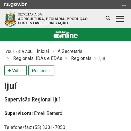
Ir
para
SECRETARIA DA
o
Abrir
Alter
AGRICULTURA, PECUÁRIA, PRODUÇÃO
SUSTENTÁVEL E IRRIGAÇÃO
conteúdo
a
a
Ir
busca
nave
para
Início
o
do
Inicial
A Secretaria
menu
conteúdo
Regionais, IDAs e EDAs
Regionais
Ijuí
Ir
para
Voltar
Imprimir
a
busca
Ijuí
Supervisão Regional Ijuí
Supervisora:
Emeli Bernardi
Telefone/fax: (55) 3331-7850