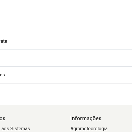
rata
ões
os
Informações
 aos Sistemas
Agrometeorologia