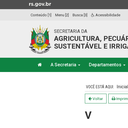
Ir
para
Conteúdo [1]
Menu [2]
Busca [3]
Acessibilidade
o
conteúdo
Ir
SECRETARIA DA
para
AGRICULTURA, PECUÁ
o
SUSTENTÁVEL E IRRI
menu
Ir
Início
para
A Secretaria
Departamentos
do
a
menu
Início
busca
do
Inicia
conteúdo
Voltar
Imprim
V