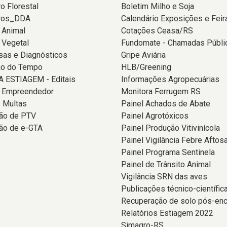
o Florestal
Boletim Milho e Soja
ros_DDA
Calendário Exposições e Feir
 Animal
Cotações Ceasa/RS
 Vegetal
Fundomate - Chamadas Públi
sas e Diagnósticos
Gripe Aviária
ão do Tempo
HLB/Greening
 ESTIAGEM - Editais
Informações Agropecuárias
o Empreendedor
Monitora Ferrugem RS
 Multas
Painel Achados de Abate
ção de PTV
Painel Agrotóxicos
ão de e-GTA
Painel Produção Vitivinícola
Painel Vigilância Febre Aftos
Painel Programa Sentinela
Painel de Trânsito Animal
Vigilância SRN das aves
Publicações técnico-científic
Recuperação de solo pós-en
Relatórios Estiagem 2022
Simagro-RS