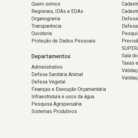
Quem somos
Cadastr
Regionais, IDAs e EDAs
Cadast
Organograma
Defesa
Transparência
Defesa
Ouvidoria
Pesqui
Proteção de Dados Pessoais
Previs
SUPERA
Sala d
Departamentos
Taxas e
Administrativo
Valida
Defesa Sanitária Animal
Validaç
Defesa Vegetal
Finanças e Execução Orçamentária
Infraestrutura e usos da água
Pesquisa Agropecuária
Sistemas Produtivos