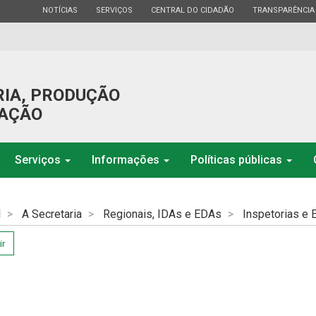
ESTADO
ESTADO
ESTADO
ESTADO
NOTÍCIAS
SERVIÇOS
CENTRAL DO CIDADÃO
TRANSPARÊNCIA
RIA, PRODUÇÃO
GAÇÃO
Serviços
Informações
Políticas públicas
l
A Secretaria
Regionais, IDAs e EDAs
Inspetorias e E
ir