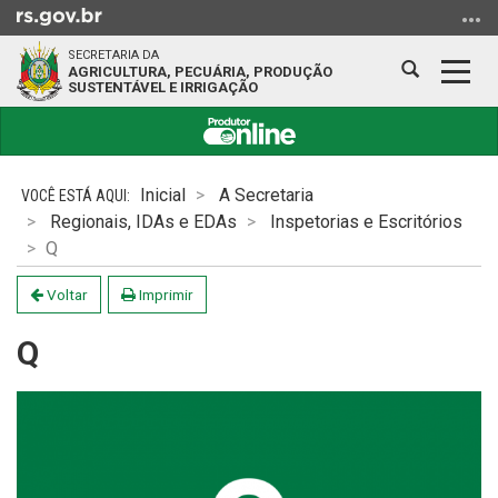
Ir
para
SECRETARIA DA
o
Abrir
Alter
AGRICULTURA, PECUÁRIA, PRODUÇÃO
SUSTENTÁVEL E IRRIGAÇÃO
conteúdo
a
a
Ir
busca
nave
para
Início
o
do
Inicial
A Secretaria
menu
conteúdo
Regionais, IDAs e EDAs
Inspetorias e Escritórios
Ir
Q
para
a
Voltar
Imprimir
busca
Q