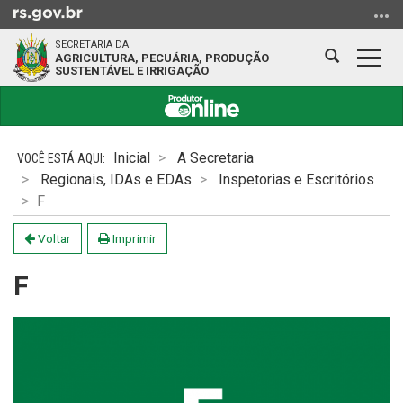
Ir
para
SECRETARIA DA
o
Abrir
Alter
AGRICULTURA, PECUÁRIA, PRODUÇÃO
SUSTENTÁVEL E IRRIGAÇÃO
conteúdo
a
a
Ir
busca
nave
para
Início
o
do
Inicial
A Secretaria
menu
conteúdo
Regionais, IDAs e EDAs
Inspetorias e Escritórios
Ir
F
para
a
Voltar
Imprimir
busca
F