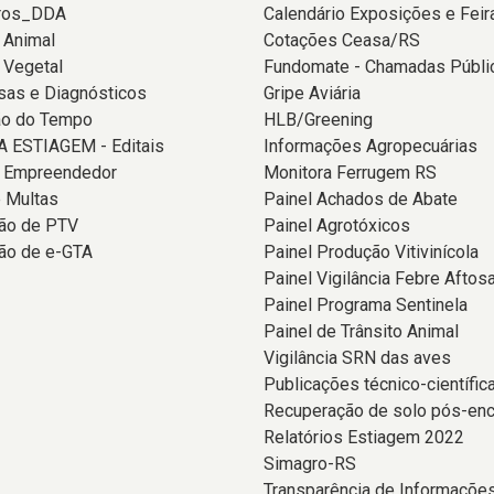
ros_DDA
Calendário Exposições e Feir
 Animal
Cotações Ceasa/RS
 Vegetal
Fundomate - Chamadas Públi
sas e Diagnósticos
Gripe Aviária
ão do Tempo
HLB/Greening
 ESTIAGEM - Editais
Informações Agropecuárias
o Empreendedor
Monitora Ferrugem RS
 Multas
Painel Achados de Abate
ção de PTV
Painel Agrotóxicos
ão de e-GTA
Painel Produção Vitivinícola
Painel Vigilância Febre Aftos
Painel Programa Sentinela
Painel de Trânsito Animal
Vigilância SRN das aves
Publicações técnico-científic
Recuperação de solo pós-en
Relatórios Estiagem 2022
Simagro-RS
Transparência de Informaçõe