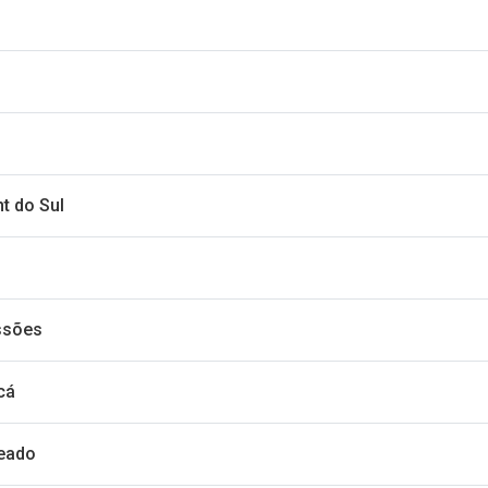
t do Sul
ssões
cá
deado