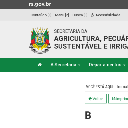
Ir
para
Conteúdo [1]
Menu [2]
Busca [3]
Acessibilidade
o
conteúdo
Ir
SECRETARIA DA
para
AGRICULTURA, PECUÁ
o
SUSTENTÁVEL E IRRI
menu
Ir
Início
para
A Secretaria
Departamentos
do
a
menu
Início
busca
do
Inicia
conteúdo
Voltar
Imprim
B