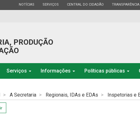
ESTADO
ESTADO
ESTADO
ESTADO
NOTÍCIAS
SERVIÇOS
CENTRAL DO CIDADÃO
TRANSPARÊNCIA
RIA, PRODUÇÃO
GAÇÃO
Serviços
Informações
Políticas públicas
l
A Secretaria
Regionais, IDAs e EDAs
Inspetorias e E
ir