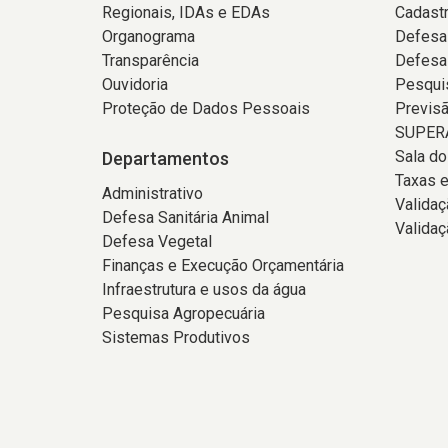
Regionais, IDAs e EDAs
Cadast
Organograma
Defesa
Transparência
Defesa
Ouvidoria
Pesqui
Proteção de Dados Pessoais
Previs
SUPERA
Sala d
Departamentos
Taxas e
Administrativo
Valida
Defesa Sanitária Animal
Validaç
Defesa Vegetal
Finanças e Execução Orçamentária
Infraestrutura e usos da água
Pesquisa Agropecuária
Sistemas Produtivos