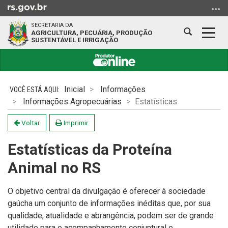
Ir
para
SECRETARIA DA
o
Abrir
Alter
AGRICULTURA, PECUÁRIA, PRODUÇÃO
SUSTENTÁVEL E IRRIGAÇÃO
conteúdo
a
a
Ir
busca
nave
para
Início
o
do
Inicial
Informações
menu
conteúdo
Informações Agropecuárias
Estatísticas
Ir
para
Voltar
Imprimir
a
busca
Estatísticas da Proteína
Animal no RS
O objetivo central da divulgação é oferecer à sociedade
gaúcha um conjunto de informações inéditas que, por sua
qualidade, atualidade e abrangência, podem ser de grande
utilidade para o acompanhamento conjuntural e