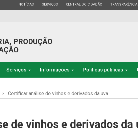
ESTADO
ESTADO
ESTADO
ESTADO
NOTÍCIAS
SERVIÇOS
CENTRAL DO CIDADÃO
TRANSPARÊNCIA
RIA, PRODUÇÃO
GAÇÃO
Serviços
Informações
Políticas públicas
Certificar análise de vinhos e derivados da uva
ise de vinhos e derivados da