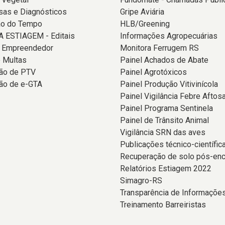
sas e Diagnósticos
Gripe Aviária
ão do Tempo
HLB/Greening
 ESTIAGEM - Editais
Informações Agropecuárias
o Empreendedor
Monitora Ferrugem RS
 Multas
Painel Achados de Abate
ção de PTV
Painel Agrotóxicos
ão de e-GTA
Painel Produção Vitivinícola
Painel Vigilância Febre Aftos
Painel Programa Sentinela
Painel de Trânsito Animal
Vigilância SRN das aves
Publicações técnico-científic
Recuperação de solo pós-en
Relatórios Estiagem 2022
Simagro-RS
Transparência de Informaçõe
Treinamento Barreiristas