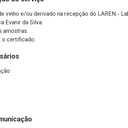
de vinho e/ou derivado na recepção do LAREN - Lab
a Evanir da Silva.
s amostras.
 o certificado.
sários
ação
municação