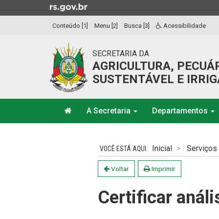
Ir
para
Conteúdo [1]
Menu [2]
Busca [3]
Acessibilidade
o
conteúdo
Ir
SECRETARIA DA
para
AGRICULTURA, PECUÁ
o
SUSTENTÁVEL E IRRI
menu
Ir
Início
para
A Secretaria
Departamentos
do
a
menu
Início
busca
do
Inicial
Serviços
conteúdo
Voltar
Imprimir
Certificar anál