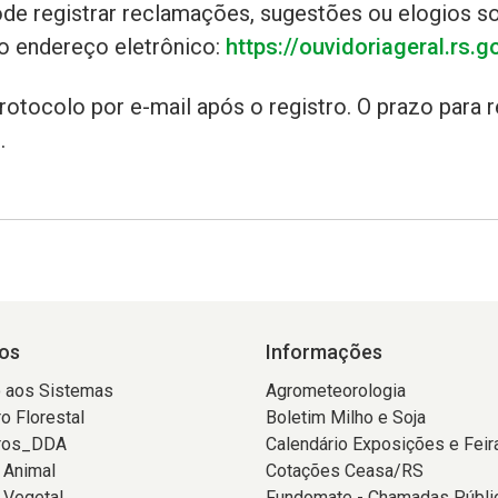
ode registrar reclamações, sugestões ou elogios so
o endereço eletrônico:
https://ouvidoriageral.rs.g
tocolo por e-mail após o registro. O prazo para r
s.
os
Informações
 aos Sistemas
Agrometeorologia
o Florestal
Boletim Milho e Soja
ros_DDA
Calendário Exposições e Feir
 Animal
Cotações Ceasa/RS
 Vegetal
Fundomate - Chamadas Públi