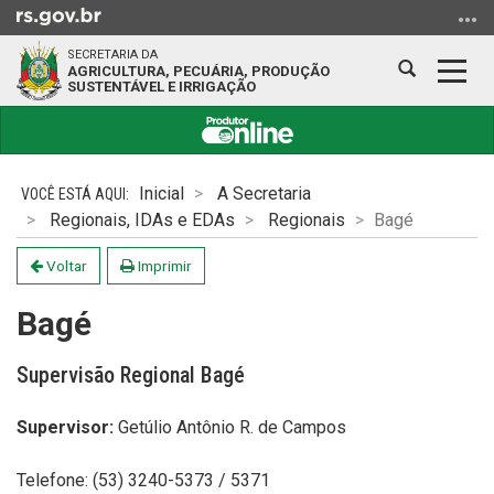
Ir
para
SECRETARIA DA
o
Abrir
Alter
AGRICULTURA, PECUÁRIA, PRODUÇÃO
SUSTENTÁVEL E IRRIGAÇÃO
conteúdo
a
a
Ir
busca
nave
para
Início
o
do
Inicial
A Secretaria
menu
conteúdo
Regionais, IDAs e EDAs
Regionais
Bagé
Ir
para
Voltar
Imprimir
a
busca
Bagé
Supervisão Regional Bagé
Supervisor:
Getúlio Antônio R. de Campos
Telefone: (53) 3240-5373 / 5371